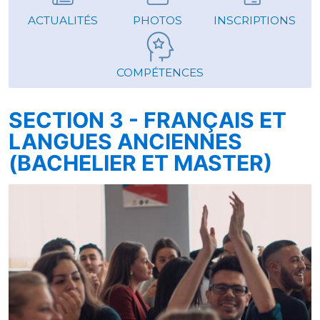
ACTUALITÉS
PHOTOS
INSCRIPTIONS
COMPÉTENCES
SECTION 3 - FRANÇAIS ET
LANGUES ANCIENNES
(BACHELIER ET MASTER)