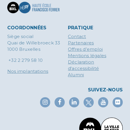
COORDONNÉES
PRATIQUE
Siège social
Contact
Quai de Willebroeck 33
Partenaires
1000 Bruxelles
Offres d’emploi
Mentions légales
+32 2 279 58 10
Déclaration
d'accessibilité
Nos implantations
Alumni
SUIVEZ-NOUS
X
Instagram
Facebook
Linkedin
YouTub
Fl