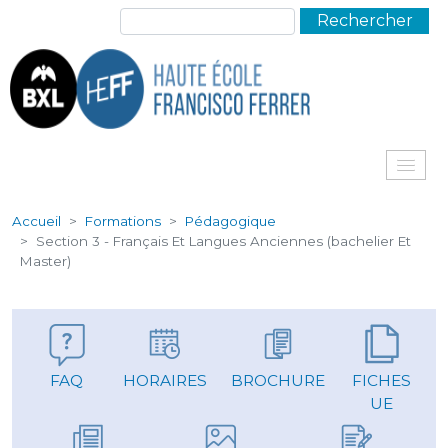
Aller au contenu principal
Rechercher
Me
Accueil
Formations
Pédagogique
Section 3 - Français Et Langues Anciennes (bachelier Et
Master)
FAQ
HORAIRES
BROCHURE
FICHES
UE