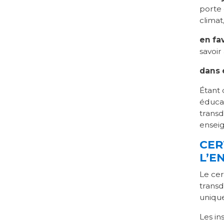
porte
climat,
en fa
savoir
dans 
Étant
éducat
transd
enseig
CER
L’E
Le cer
transd
uniqu
Les ins