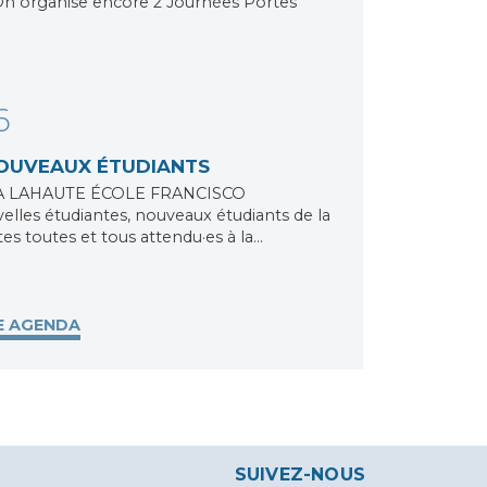
On organise encore 2 Journées Portes
6
NOUVEAUX ÉTUDIANTS
À LAHAUTE ÉCOLE FRANCISCO
les étudiantes, nouveaux étudiants de la
es toutes et tous attendu·es à la…
E AGENDA
SUIVEZ-NOUS