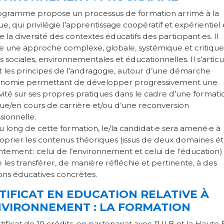
ogramme propose un processus de formation arrimé à la
ue, qui privilégie l’apprentissage coopératif et expérientiel 
se la diversité des contextes éducatifs des participant·es. Il
 une approche complexe, globale, systémique et critique
és sociales, environnementales et éducationnelles. Il s’articu
t les principes de l’andragogie, autour d’une démarche
onomie permettant de développer progressivement une
ivité sur ses propres pratiques dans le cadre d’une formati
ue/en cours de carrière et/ou d’une reconversion
sionnelle.
u long de cette formation, le/la candidat·e sera amené·e à
oprier les contenus théoriques (issus de deux domaines é
ntement : celui de l’environnement et celui de l’éducation)
 les transférer, de manière réfléchie et pertinente, à des
ions éducatives concrètes.
TIFICAT EN EDUCATION RELATIVE À
NVIRONNEMENT : LA FORMATION
tificat de 10 crédits, en partenariat avec l’ULB et la Haute 