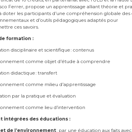
sco Ferrer, propose un apprentissage alliant théorie et pra
e à doter les participants d’une compréhension globale des
onnementaux et d’outils pédagogiques adaptés pour
ettre ces savoirs.
de formation :
ion disciplinaire et scientifique : contenus
ironnement comme objet d’étude à comprendre
ion didactique : transfert
ironnement comme milieu d’apprentissage
ation par la pratique et évaluation
ironnement comme lieu d’intervention
t intégrées des éducations :
jet de l’environnement
: par une éducation aux faits ave