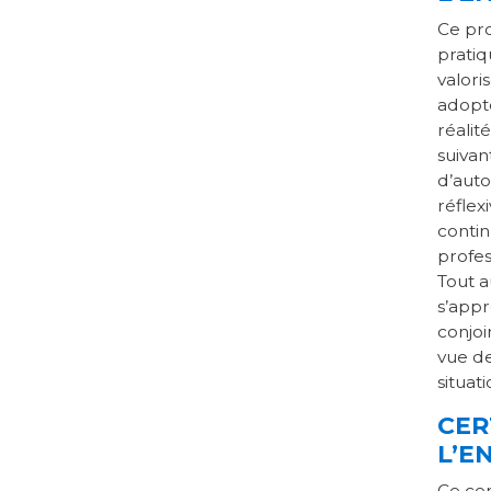
Ce pr
pratiq
valori
adopte
réalit
suivan
d’aut
réflex
contin
profes
Tout a
s’appr
conjoi
vue de
situat
CER
L’E
Ce cer