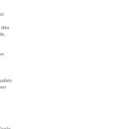
et
 des
le,
on
tudiés
 en
École