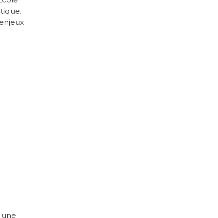
tique.
 enjeux
c une