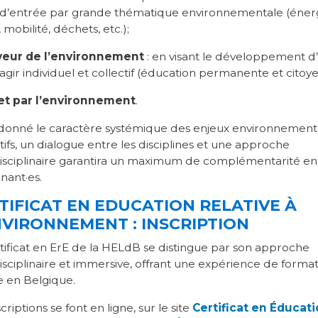
 d’entrée par grande thématique environnementale (énerg
 mobilité, déchets, etc.);
veur de l’environnement
: en visant le développement d
 agir individuel et collectif (éducation permanente et citoy
et par l’environnement
.
 donné le caractère systémique des enjeux environnement
ifs, un dialogue entre les disciplines et une approche
isciplinaire garantira un maximum de complémentarité ent
nant·es.
TIFICAT EN EDUCATION RELATIVE À
NVIRONNEMENT : INSCRIPTION
tificat en ErE de la HELdB se distingue par son approche
isciplinaire et immersive, offrant une expérience de forma
e en Belgique.
criptions se font en ligne, sur le site
Certificat en Éducat