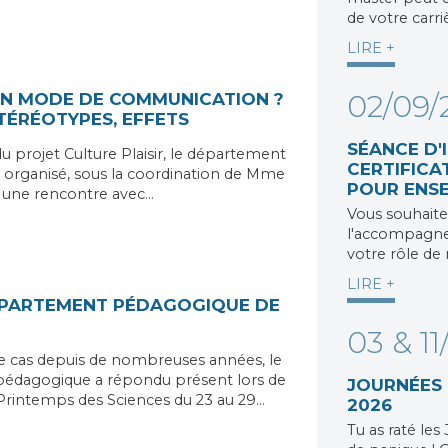
de votre carri
LIRE +
02/09/
 UN MODE DE COMMUNICATION ?
STÉRÉOTYPES, EFFETS
SÉANCE D'
u projet Culture Plaisir, le département
CERTIFICA
organisé, sous la coordination de Mme
POUR ENS
 une rencontre avec…
Vous souhait
l'accompagnem
votre rôle de
LIRE +
ÉPARTEMENT PÉDAGOGIQUE DE
03 & 11
e cas depuis de nombreuses années, le
édagogique a répondu présent lors de
JOURNÉES
Printemps des Sciences du 23 au 29…
2026
Tu as raté le