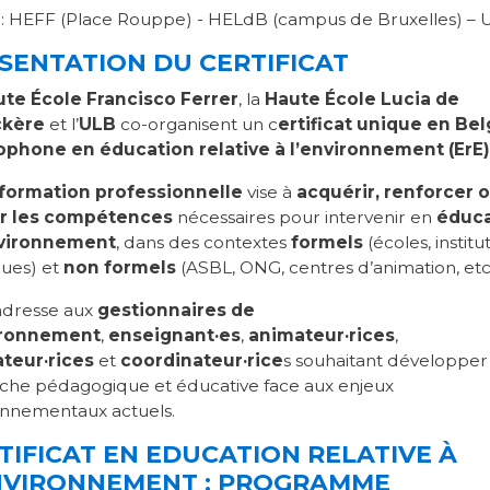
x
: HEFF (Place Rouppe) - HELdB (campus de Bruxelles) –
SENTATION DU CERTIFICAT
te École Francisco Ferrer
, la
Haute École Lucia de
ckère
et l’
ULB
co-organisent un c
ertificat unique en Be
ophone en éducation relative à l’environnement (ErE)
formation professionnelle
vise à
acquérir, renforcer 
ir les compétences
nécessaires pour intervenir en
éduca
nvironnement
, dans des contextes
formels
(écoles, institu
ques) et
non formels
(ASBL, ONG, centres d’animation, etc.
’adresse aux
gestionnaires de
ironnement
,
enseignant·es
,
animateur·rices
,
teur·rices
et
coordinateur·rice
s souhaitant développer
che pédagogique et éducative face aux enjeux
onnementaux actuels.
TIFICAT EN EDUCATION RELATIVE À
NVIRONNEMENT : PROGRAMME