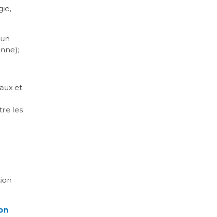
ie,
’un
enne);
aux et
re les
tion
ion