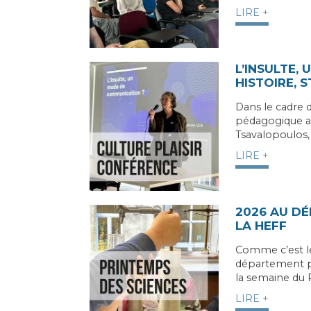
LIRE +
L’INSULTE,
HISTOIRE, 
Dans le cadre d
pédagogique a 
Tsavalopoulos,
LIRE +
2026 AU D
LA HEFF
Comme c’est l
département p
la semaine du 
LIRE +