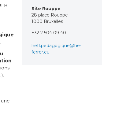
 ULB
Site Rouppe
28 place Rouppe
1000 Bruxelles
+32 2 504 09 40
lgique
.
heff.pedagogique@he-
ferrer.eu
ou
tion
tions
).
 une