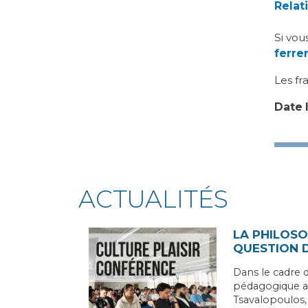
Relat
Si vou
ferre
Les fr
Date l
ACTUALITÉS
LA PHILOSO
QUESTION 
Dans le cadre d
pédagogique a 
Tsavalopoulos,