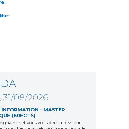
re
.
@he-
NDA
& 31/08/2026
'INFORMATION - MASTER
UE (60ECTS)
eignant-e et vous vous demandez si un
encore changer quelque chose à ce stade