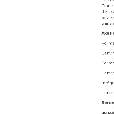
Franci
Il vis
envir
transm
Axes 
Format
L’env
Format
L’env
Intégr
L’env
Seron
au su