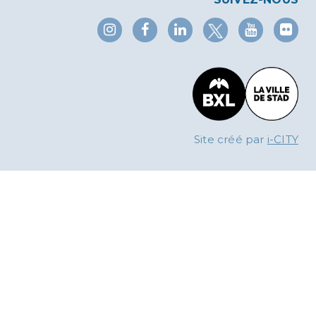
X
Instagram
Facebook
Linkedin
YouTub
Fl
Site créé par
i-CITY