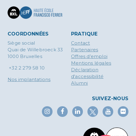
COORDONNÉES
PRATIQUE
Siège social
Contact
Quai de Willebroeck 33
Partenaires
1000 Bruxelles
Offres d’emploi
Mentions légales
+32 2 279 58 10
Déclaration
d'accessibilité
Nos implantations
Alumni
SUIVEZ-NOUS
X
Instagram
Facebook
Linkedin
YouTub
Fl