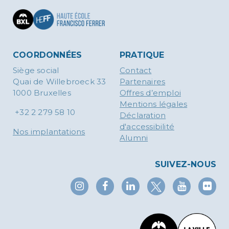
COORDONNÉES
PRATIQUE
Siège social
Contact
Quai de Willebroeck 33
Partenaires
1000 Bruxelles
Offres d’emploi
Mentions légales
+32 2 279 58 10
Déclaration
d'accessibilité
Nos implantations
Alumni
SUIVEZ-NOUS
X
Instagram
Facebook
Linkedin
YouTub
Fl